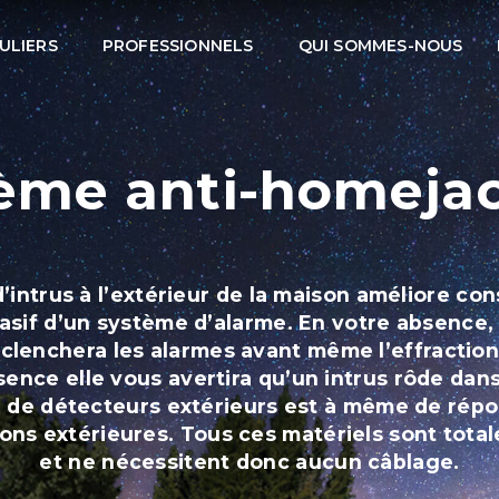
ULIERS
PROFESSIONNELS
QUI SOMMES-NOUS
ème anti-homeja
d’intrus à l’extérieur de la maison améliore co
uasif d’un système d’alarme. En votre absence,
clenchera les alarmes avant même l’effraction
ence elle vous avertira qu’un intrus rôde dans
de détecteurs extérieurs est à même de répo
ions extérieures. Tous ces matériels sont total
et ne nécessitent donc aucun câblage.