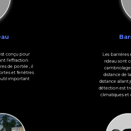
eau
Bar
 est conçu pour
Les barrières
t l’effraction.
rideau sont c
es de portée , il
cambriolage. 
portes et fenêtres
distance de l
 outil important
distance allant
détection est tr
climatiques et