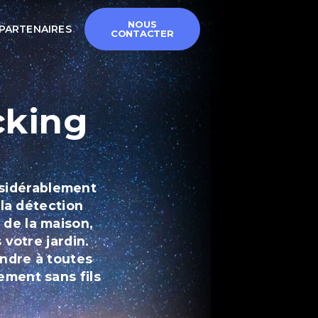
NOUS
PARTENAIRES
CONTACTER
cking
nsidérablement
 la détection
 de la maison,
 votre jardin.
ndre à toutes
ement sans fils