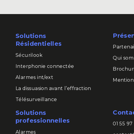
Prése
Solutions
Résidentielles
Partenai
Sécurilook
Qui som
Interphonie connectée
Brochur
Alarmes int/ext
Mentions
La dissuasion avant l’effraction
Télésurveillance
Conta
Solutions
professionnelles
01 55 97
Alarmes