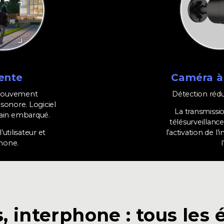
ente
Caméra à
 mouvement
Détection rédu
e sonore. Logiciel
La transmissi
main embarqué.
télésurveillanc
’utilisateur et
l’activation de l
phone.
 interphone : tous les