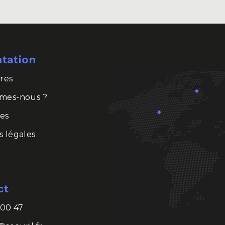
ntation
res
mes-nous ?
es
 légales
ct
 00 47